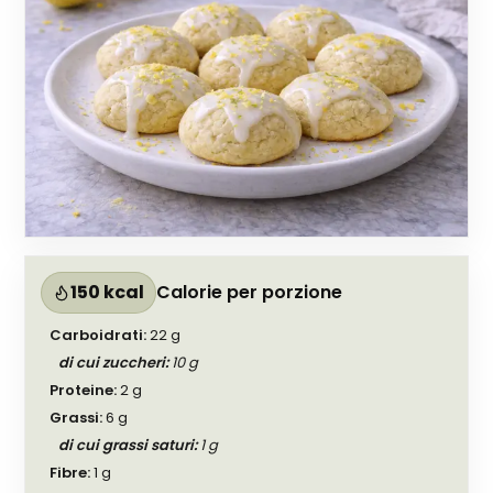
150 kcal
Calorie per porzione
Carboidrati
:
22
g
di cui zuccheri
:
10
g
Proteine
:
2
g
Grassi
:
6
g
di cui grassi saturi
:
1
g
Fibre
:
1
g