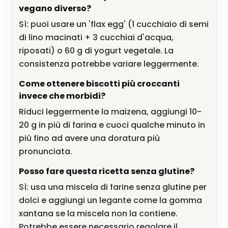
vegano diverso?
Sì: puoi usare un 'flax egg' (1 cucchiaio di semi
di lino macinati + 3 cucchiai d'acqua,
riposati) o 60 g di yogurt vegetale. La
consistenza potrebbe variare leggermente.
Come ottenere biscotti più croccanti
invece che morbidi?
Riduci leggermente la maizena, aggiungi 10-
20 g in più di farina e cuoci qualche minuto in
più fino ad avere una doratura più
pronunciata.
Posso fare questa ricetta senza glutine?
Sì: usa una miscela di farine senza glutine per
dolci e aggiungi un legante come la gomma
xantana se la miscela non la contiene.
Potrebbe essere necessario regolare il