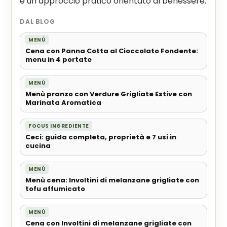
e un approccio pratico orientato al benessere.
DAL BLOG
MENÙ
Cena con Panna Cotta al Cioccolato Fondente:
menu in 4 portate
MENÙ
Menù pranzo con Verdure Grigliate Estive con
Marinata Aromatica
FOCUS INGREDIENTE
Ceci: guida completa, proprietà e 7 usi in
cucina
MENÙ
Menù cena: Involtini di melanzane grigliate con
tofu affumicato
MENÙ
Cena con Involtini di melanzane grigliate con