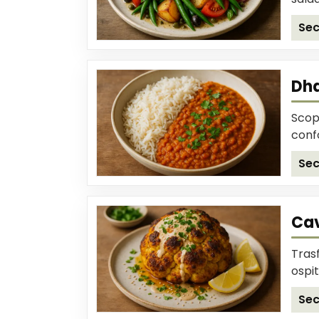
Sec
Dha
Scop
confo
Sec
Cav
Trasf
ospiti
Sec