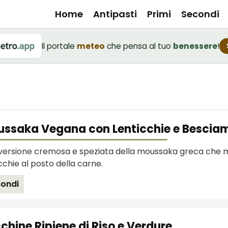
Home
Antipasti
Primi
Secondi
Il portale
meteo
che pensa al tuo
benessere
!
ssaka Vegana con Lenticchie e Besciame
versione cremosa e speziata della moussaka greca che ma
cchie al posto della carne.
ondi
chine Ripiene di Riso e Verdure