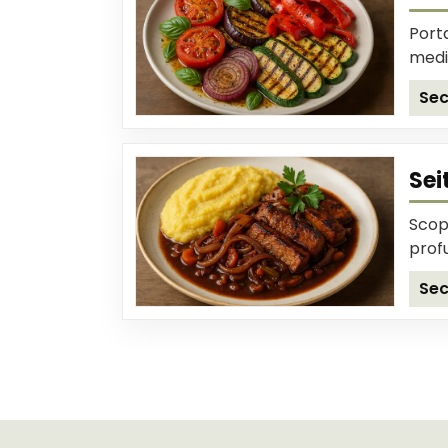
Port
medi
Sec
Sei
Scopr
prof
Sec