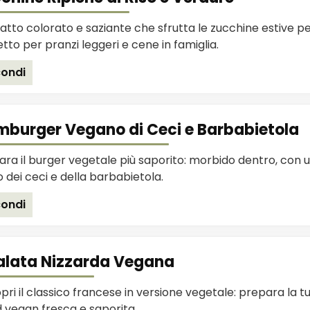
atto colorato e saziante che sfrutta le zucchine estive pe
tto per pranzi leggeri e cene in famiglia.
ondi
burger Vegano di Ceci e Barbabietola
ra il burger vegetale più saporito: morbido dentro, con u
 dei ceci e della barbabietola.
ondi
alata Nizzarda Vegana
pri il classico francese in versione vegetale: prepara la t
d vegan fresca e saporita.