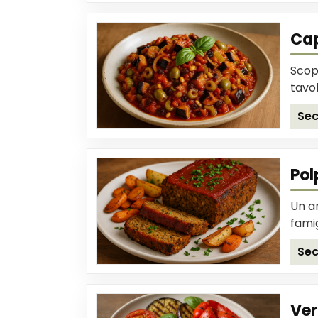
Cap
Scopr
tavol
Sec
Pol
Un a
famig
Sec
Ver