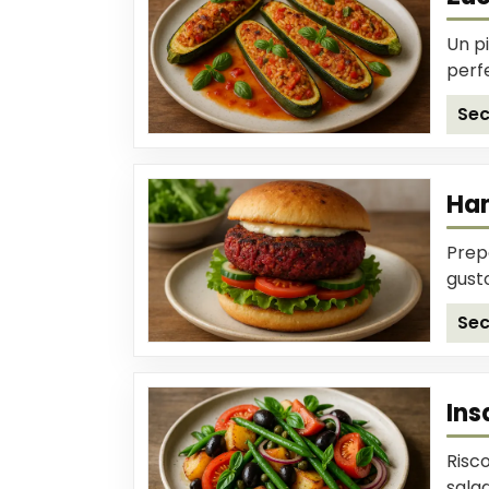
Un pi
perfe
Sec
Ham
Prepa
gusto
Sec
Ins
Risco
sala