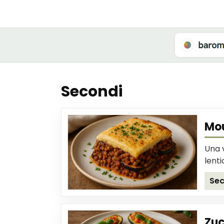
Secondi
Mou
Una 
lenti
Sec
Zuc