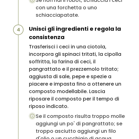
Se non hai il robot, schiaccia i ceci
con una forchetta o uno
schiacciapatate.
Unisci gli ingredienti e regola la
4
consistenza
Trasferisci i ceci in una ciotola,
incorpora gli spinaci tritati, la cipolla
soffritta, la farina di ceci, il
pangrattato e il prezzemolo tritato;
aggiusta di sale, pepe e spezie a
piacere e impasta fino a ottenere un
composto modellabile. Lascia
riposare il composto per il tempo di
riposo indicato.
Se il composto risulta troppo molle
aggiungi un po' di pangrattato; se
troppo asciutto aggiungi un filo
d'olio o un cucchiaio di acqua.