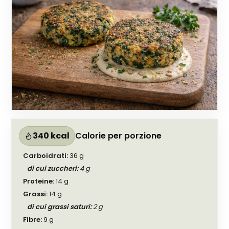
340 kcal
Calorie per porzione
Carboidrati
:
36
g
di cui zuccheri
:
4
g
Proteine
:
14
g
Grassi
:
14
g
di cui grassi saturi
:
2
g
Fibre
:
9
g