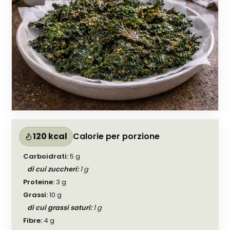
120 kcal
Calorie per porzione
Carboidrati
:
5
g
di cui zuccheri
:
1
g
Proteine
:
3
g
Grassi
:
10
g
di cui grassi saturi
:
1
g
Fibre
:
4
g