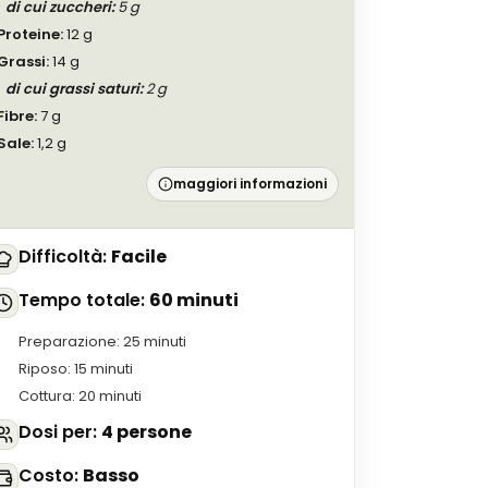
di cui zuccheri
:
5
g
Proteine
:
12
g
Grassi
:
14
g
di cui grassi saturi
:
2
g
Fibre
:
7
g
Sale
:
1,2
g
maggiori informazioni
Difficoltà
:
Facile
Tempo totale
:
60 minuti
Preparazione
:
25 minuti
Riposo
:
15 minuti
Cottura
:
20 minuti
Dosi per
:
4 persone
Costo
:
Basso