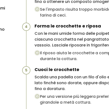
fino a ottenere un composto omogen
mmi
Se l'impasto risulta troppo morbid
farina di ceci.
Forma le crocchette e riposa
4
ino
Con le mani umide forma delle polpet
ciascuna crocchetta nel pangrattato 
vassoio. Lasciale riposare in frigorife
Il riposo aiuta le crocchette a co
durante la cottura.
Cuoci le crocchette
5
Scalda una padella con un filo d'olio 
lato finché sono dorate, oppure dispon
fino a doratura.
Per una versione più leggera prefer
girandole a metà cottura.