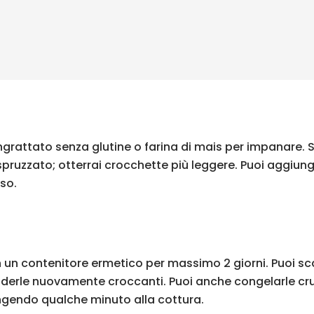
rattato senza glutine o farina di mais per impanare. Se p
io spruzzato; otterrai crocchette più leggere. Puoi agg
rso.
n un contenitore ermetico per massimo 2 giorni. Puoi sca
renderle nuovamente croccanti. Puoi anche congelarle crud
gendo qualche minuto alla cottura.