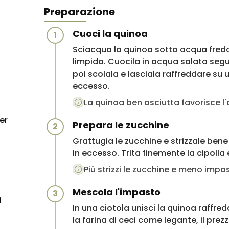
Preparazione
Cuoci la quinoa
1
Sciacqua la quinoa sotto acqua fredd
limpida. Cuocila in acqua salata segu
poi scolala e lasciala raffreddare su u
eccesso.
)
La quinoa ben asciutta favorisce l'
er
Prepara le zucchine
2
Grattugia le zucchine e strizzale bene
in eccesso. Trita finemente la cipolla e
Più strizzi le zucchine e meno impa
Mescola l'impasto
3
i
In una ciotola unisci la quinoa raffredd
la farina di ceci come legante, il pre