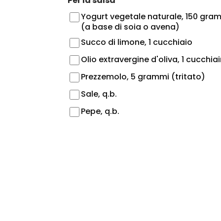
Per la salsa
Yogurt vegetale naturale, 150 gra
(a base di soia o avena)
Succo di limone, 1 cucchiaio
Olio extravergine d'oliva, 1 cucchia
Prezzemolo, 5 grammi (tritato)
Sale, q.b.
Pepe, q.b.