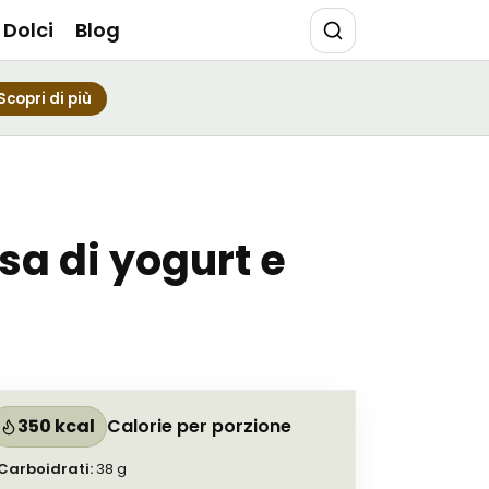
Dolci
Blog
Scopri di più
sa di yogurt e
350 kcal
Calorie per porzione
Carboidrati
:
38
g