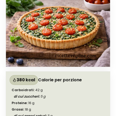
380 kcal
Calorie per porzione
Carboidrati
:
42
g
di cui zuccheri
:
5
g
Proteine
:
16
g
Grassi
:
18
g
di cui grassi saturi
:
3
g