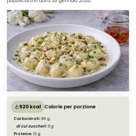
pubblicata in data
26 gennaio 2026
.
520 kcal
Calorie per porzione
Carboidrati
:
80
g
di cui zuccheri
:
6
g
Proteine
:
12
g