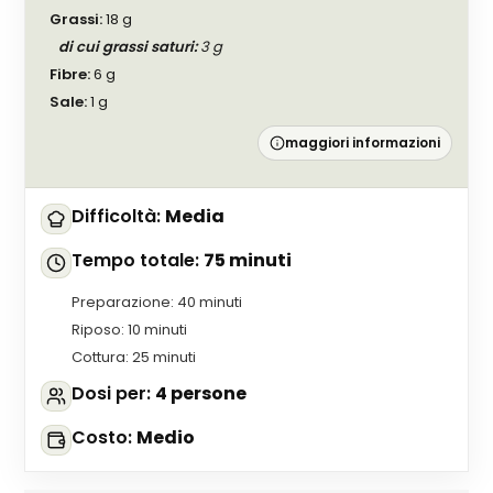
Grassi
:
18
g
di cui grassi saturi
:
3
g
Fibre
:
6
g
Sale
:
1
g
maggiori informazioni
Difficoltà
:
Media
Tempo totale
:
75 minuti
Preparazione
:
40 minuti
Riposo
:
10 minuti
Cottura
:
25 minuti
Dosi per
:
4 persone
Costo
:
Medio