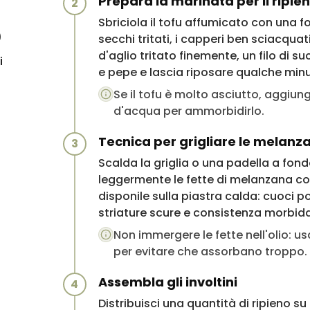
Prepara la marinata per il ripie
2
Sbriciola il tofu affumicato con una 
)
secchi tritati, i capperi ben sciacquat
d'aglio tritato finemente, un filo di su
i
e pepe e lascia riposare qualche min
Se il tofu è molto asciutto, aggiungi
d'acqua per ammorbidirlo.
Tecnica per grigliare le melan
3
Scalda la griglia o una padella a fon
leggermente le fette di melanzana co
disponile sulla piastra calda: cuoci po
striature scure e consistenza morbi
Non immergere le fette nell'olio: us
per evitare che assorbano troppo.
Assembla gli involtini
4
Distribuisci una quantità di ripieno su