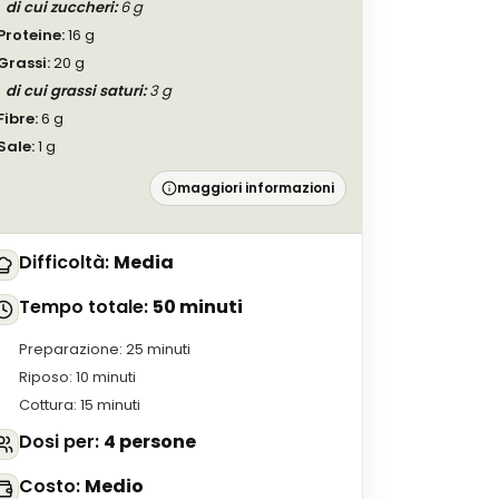
di cui zuccheri
:
6
g
Proteine
:
16
g
Grassi
:
20
g
di cui grassi saturi
:
3
g
Fibre
:
6
g
Sale
:
1
g
maggiori informazioni
Difficoltà
:
Media
Tempo totale
:
50 minuti
Preparazione
:
25 minuti
Riposo
:
10 minuti
Cottura
:
15 minuti
Dosi per
:
4 persone
Costo
:
Medio