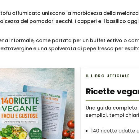
on tofu affumicato uniscono la morbidezza della melanza
olcezza dei pomodori secchi. I capperi e il basilico a
na informale, come portata per un buffet estivo o come
 extravergine e una spolverata di pepe fresco per esalta
IL LIBRO UFFICIALE
Ricette vega
Una guida completa p
semplici, tempi chiari 
140 ricette adatte a