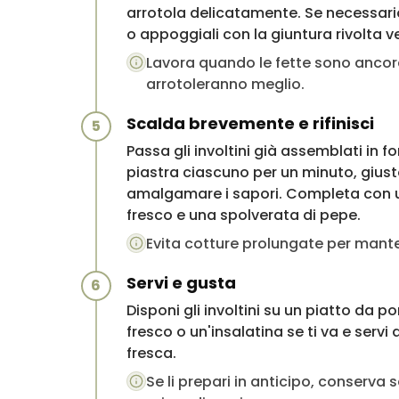
arrotola delicatamente. Se necessario,
o appoggiali con la giuntura rivolta ve
Lavora quando le fette sono ancora t
arrotoleranno meglio.
Scalda brevemente e rifinisci
5
Passa gli involtini già assemblati in 
piastra ciascuno per un minuto, giust
amalgamare i sapori. Completa con un f
fresco e una spolverata di pepe.
Evita cotture prolungate per manten
Servi e gusta
6
Disponi gli involtini su un piatto da
fresco o un'insalatina se ti va e serv
fresca.
Se li prepari in anticipo, conserva