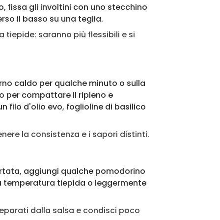
 fissa gli involtini con uno stecchino
rso il basso su una teglia.
iepide: saranno più flessibili e si
forno caldo per qualche minuto o sulla
o per compattare il ripieno e
ilo d'olio evo, foglioline di basilico
ere la consistenza e i sapori distinti.
 portata, aggiungi qualche pomodorino
i a temperatura tiepida o leggermente
 separati dalla salsa e condisci poco