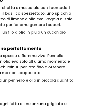
no
forchetta e mescolalo con i pomodori
i, il basilico spezzettato, uno spicchio
cco di limone e olio evo. Regola di sale
uto per far amalgamare i sapori.
 un filo d'olio in più o un cucchiaio
zane perfettamente
do spesso a fiamma viva. Pennella
n olio evo solo all'ultimo momento e
chi minuti per lato fino a ottenere
da ma non spappolata.
a un pennello e olio in piccola quantità
 ogni fetta di melanzana grigliata e