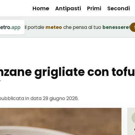
Home
Antipasti
Primi
Secondi
Il portale
meteo
che pensa al tuo
benessere
!
nzane grigliate con tof
i
 pubblicata in data
29 giugno 2026
.