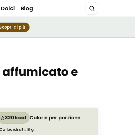
Dolci
Blog
Scopri di più
u affumicato e
320 kcal
Calorie per porzione
Carboidrati
:
18
g