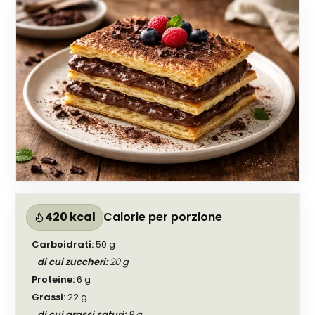
420 kcal
Calorie per porzione
Carboidrati
:
50
g
di cui zuccheri
:
20
g
Proteine
:
6
g
Grassi
:
22
g
di cui grassi saturi
:
8
g