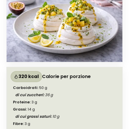
320 kcal
Calorie per porzione
Carboidrati
:
50
g
di cui zuccheri
:
36
g
Proteine
:
3
g
Grassi
:
14
g
di cui grassi saturi
:
10
g
Fibre
:
3
g