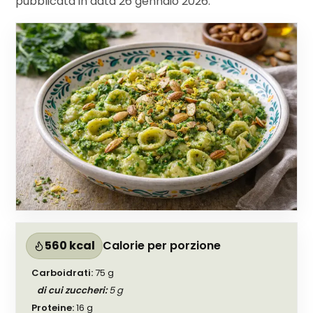
pubblicata in data
26 gennaio 2026
.
560 kcal
Calorie per porzione
Carboidrati
:
75
g
di cui zuccheri
:
5
g
Proteine
:
16
g