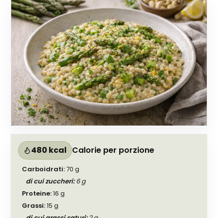
480 kcal
Calorie per porzione
Carboidrati
:
70
g
di cui zuccheri
:
6
g
Proteine
:
16
g
Grassi
:
15
g
di cui grassi saturi
:
2
g