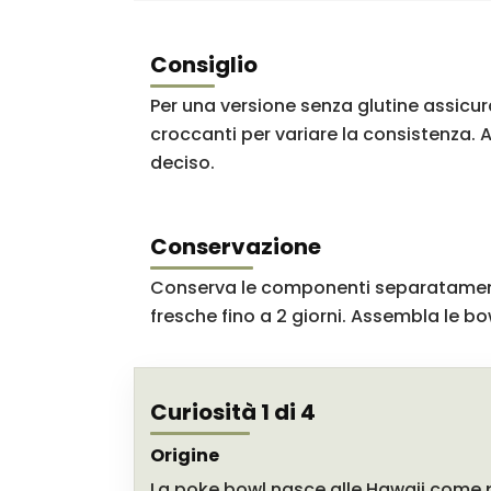
Consiglio
Per una versione senza glutine assicura
croccanti per variare la consistenza. 
deciso.
Conservazione
Conserva le componenti separatamente in
fresche fino a 2 giorni. Assembla le b
Curiosità 1 di 4
Origine
La poke bowl nasce alle Hawaii come p