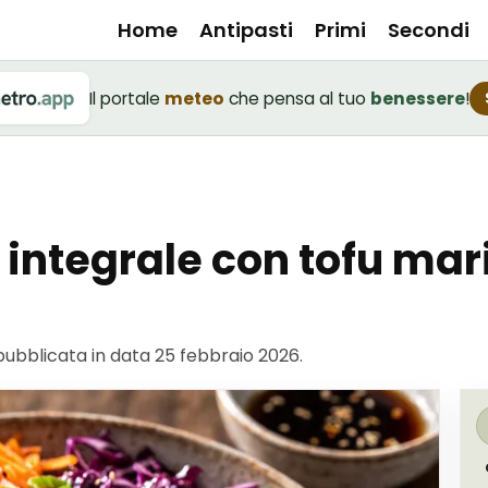
Home
Antipasti
Primi
Secondi
Il portale
meteo
che pensa al tuo
benessere
!
o integrale con tofu ma
 pubblicata in data
25 febbraio 2026
.