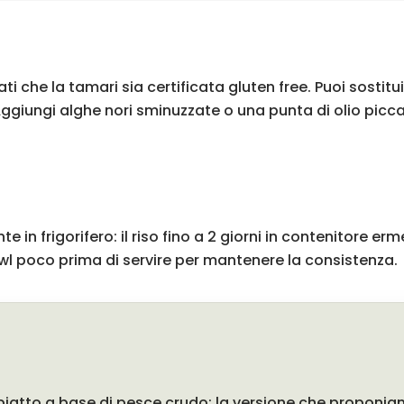
ti che la tamari sia certificata gluten free. Puoi sostitu
Aggiungi alghe nori sminuzzate o una punta di olio picca
 frigorifero: il riso fino a 2 giorni in contenitore erme
owl poco prima di servire per mantenere la consistenza.
iatto a base di pesce crudo; la versione che proponia