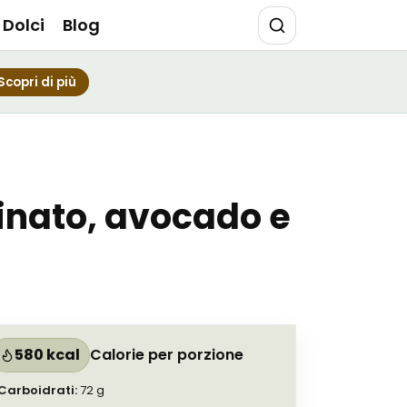
Dolci
Blog
Scopri di più
rinato, avocado e
580 kcal
Calorie per porzione
Carboidrati
:
72
g