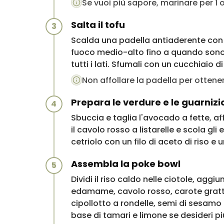
Se vuoi più sapore, marinare per 1 or
Salta il tofu
3
Scalda una padella antiaderente con un 
fuoco medio-alto fino a quando sono
tutti i lati. Sfumali con un cucchiaio 
Non affollare la padella per ottene
Prepara le verdure e le guarnizi
4
Sbuccia e taglia l'avocado a fette, affe
il cavolo rosso a listarelle e scola gli
cetriolo con un filo di aceto di riso e 
Assembla la poke bowl
5
Dividi il riso caldo nelle ciotole, agg
edamame, cavolo rosso, carote gratt
cipollotto a rondelle, semi di sesamo 
base di tamari e limone se desideri p