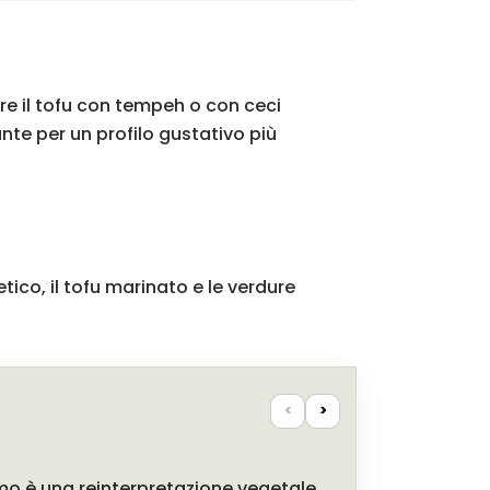
ire il tofu con tempeh o con ceci
nte per un profilo gustativo più
tico, il tofu marinato e le verdure
<
>
mo è una reinterpretazione vegetale