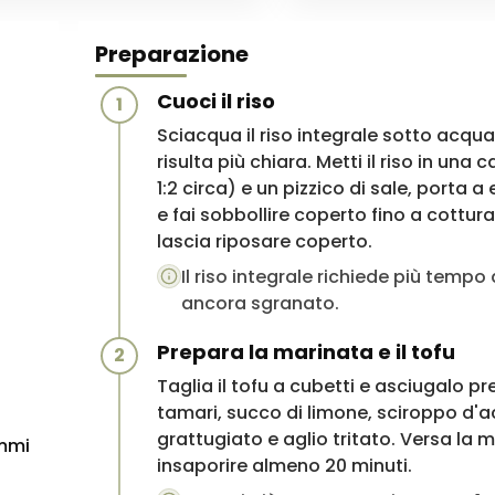
Preparazione
Cuoci il riso
1
Sciacqua il riso integrale sotto acqu
risulta più chiara. Metti il riso in u
1:2 circa) e un pizzico di sale, porta 
e fai sobbollire coperto fino a cottur
lascia riposare coperto.
Il riso integrale richiede più tempo
ancora sgranato.
Prepara la marinata e il tofu
2
Taglia il tofu a cubetti e asciugalo
tamari, succo di limone, sciroppo d'a
grattugiato e aglio tritato. Versa la 
ammi
insaporire almeno 20 minuti.