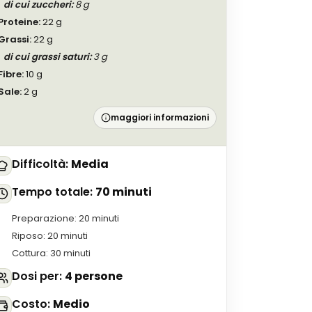
di cui zuccheri
:
8
g
Proteine
:
22
g
Grassi
:
22
g
di cui grassi saturi
:
3
g
Fibre
:
10
g
Sale
:
2
g
maggiori informazioni
Difficoltà
:
Media
Tempo totale
:
70 minuti
Preparazione
:
20 minuti
Riposo
:
20 minuti
Cottura
:
30 minuti
Dosi per
:
4 persone
Costo
:
Medio