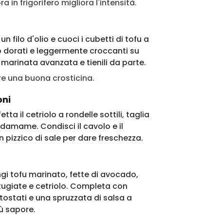
a in frigorifero migliora l'intensità.
filo d'olio e cuoci i cubetti di tofu a
 dorati e leggermente croccanti su
di marinata avanzata e tienili da parte.
re una buona crosticina.
oni
tta il cetriolo a rondelle sottili, taglia
 edamame. Condisci il cavolo e il
un pizzico di sale per dare freschezza.
iungi tofu marinato, fette di avocado,
ugiate e cetriolo. Completa con
tostati e una spruzzata di salsa a
iù sapore.