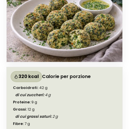
320 kcal
Calorie per porzione
Carboidrati
:
42
g
di cui zuccheri
:
4
g
Proteine
:
9
g
Grassi
:
12
g
di cui grassi saturi
:
2
g
Fibre
:
7
g