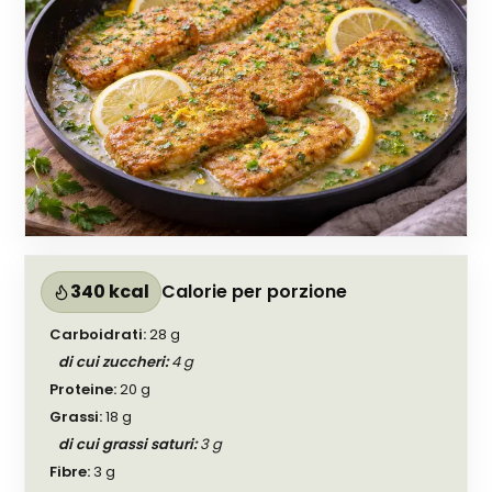
340 kcal
Calorie per porzione
Carboidrati
:
28
g
di cui zuccheri
:
4
g
Proteine
:
20
g
Grassi
:
18
g
di cui grassi saturi
:
3
g
Fibre
:
3
g