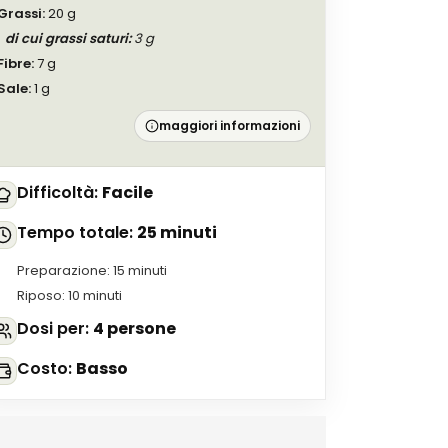
Grassi
:
20
g
di cui grassi saturi
:
3
g
Fibre
:
7
g
Sale
:
1
g
maggiori informazioni
Difficoltà
:
Facile
Tempo totale
:
25 minuti
Preparazione
:
15 minuti
Riposo
:
10 minuti
Dosi per
:
4 persone
Costo
:
Basso