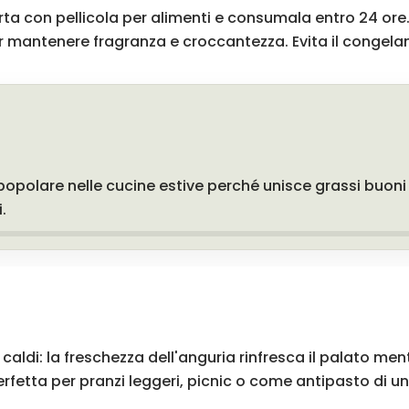
rta con pellicola per alimenti e consumala entro 24 ore. 
er mantenere fragranza e croccantezza. Evita il congela
olare nelle cucine estive perché unisce grassi buoni 
.
 caldi: la freschezza dell'anguria rinfresca il palato m
rfetta per pranzi leggeri, picnic o come antipasto di u