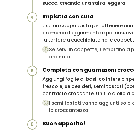
succo, creando una salsa leggera.
Impiatta con cura
4
Usa un coppapasta per ottenere una f
premendo leggermente e poi rimuovi i
la tartare a cucchiaiate nelle coppett
Se servi in coppette, riempi fino 
ordinato.
Completa con guarnizioni crocc
5
Aggiungi foglie di basilico intere o 
fresco e, se desideri, semi tostati (c
contrasto croccante. Un filo d'olio a c
I semi tostati vanno aggiunti solo
la croccantezza.
Buon appetito!
6