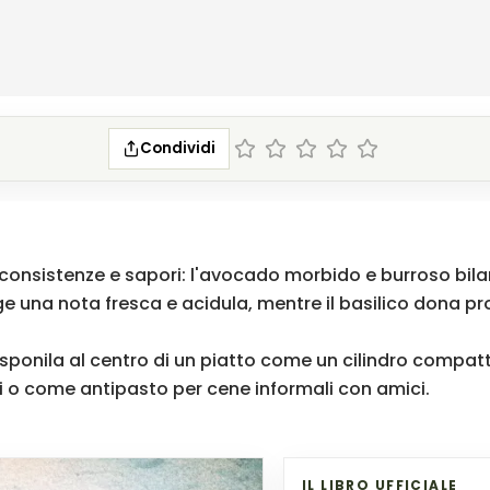
Condividi
 consistenze e sapori: l'avocado morbido e burroso bi
nge una nota fresca e acidula, mentre il basilico dona pr
ponila al centro di un piatto come un cilindro compatto
geri o come antipasto per cene informali con amici.
IL LIBRO UFFICIALE