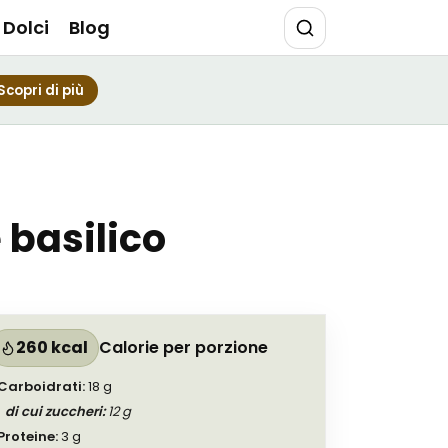
Dolci
Blog
Scopri di più
 basilico
260 kcal
Calorie per porzione
Carboidrati
:
18
g
di cui zuccheri
:
12
g
Proteine
:
3
g