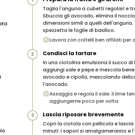
1
Taglia l'anguria a cubetti regolari e tr
Sbuccia gli avocado, elimina il noccio
dimensioni simili a quelli dell'anguria.
ata
spezzetta le foglie di basilico.
Lavora con coltelli ben affilati per 
Condisci la tartare
2
In una ciotolina emulsiona il succo di 
aggiungi sale e pepe e mescola bene.
i
avocado e cipolla, mescolando deli
l'avocado.
Assaggia e regola il sale: il lime te
aggiungerne poco per volta.
Lascia riposare brevemente
3
Copri la ciotola con pellicola e lascia 
aio
minuti: i sapori si amalgameranno e l