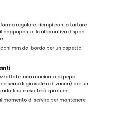
orma regolare: riempi con la tartare
l coppapasta. In alternativa disponi
e.
a pochi mm dal bordo per un aspetto
anti
spezzettate, una macinata di pepe
ome semi di girasole o di zucca) per un
rudo finale esalterà i profumi.
 al momento di servire per mantenere