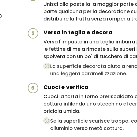
Unisci alla pastella la maggior parte
parte qualcuna per la decorazione su
0
distribuire la frutta senza romperla t
Versa in teglia e decora
5
Versa l'impasto in una teglia imburra
le fettine di mela rimaste sulla super
spolvera con un po' di zucchero di ca
La superficie decorata aiuta a rende
una leggera caramellizzazione.
Cuoci e verifica
6
Cuoci la torta in forno preriscaldato 
cottura infilando uno stecchino al ce
briciola umida.
Se la superficie scurisce troppo, co
alluminio verso metà cottura.