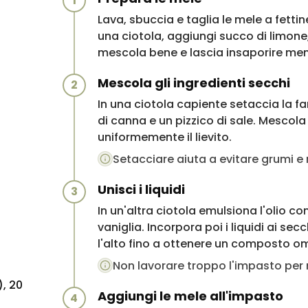
1
Lava, sbuccia e taglia le mele a fettine
una ciotola, aggiungi succo di limone
mescola bene e lascia insaporire ment
Mescola gli ingredienti secchi
2
In una ciotola capiente setaccia la far
di canna e un pizzico di sale. Mescola
uniformemente il lievito.
Setacciare aiuta a evitare grumi e 
Unisci i liquidi
3
In un'altra ciotola emulsiona l'olio con
vaniglia. Incorpora poi i liquidi ai s
l'alto fino a ottenere un composto 
Non lavorare troppo l'impasto per
, 20
Aggiungi le mele all'impasto
4