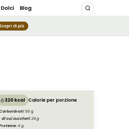
Dolci
Blog
Scopri di più
320 kcal
Calorie per porzione
Carboidrati
:
50
g
di cui zuccheri
:
24
g
Proteine
:
4
g