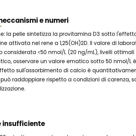
 meccanismi e numeri
la pelle sintetizza la provitamina D3 sotto l'effetto
ne attivata nel rene a 1,25(OH)2D. Il valore di labora
o considerata <50 nmol/L (20 ng/mL), livelli ottimal
atico, osservare un valore ematico sotto 50 nmol/L 
l'effetto sull'assorbimento di calcio è quantitativame
 può raddoppiare rispetto a condizioni di carenza, s
izzazione.
 insufficiente