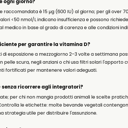
 ogni giorno?
se raccomandata è 15 µg (600 IU) al giorno; per gli over 7
alori <50 nmol/L indicano insufficienza e possono richiede
l medico in base al grado di carenza e alle condizioni indiv
ficiente per garantire la vitamina D?
 di esposizione a mezzogiorno 2–3 volte a settimana posso
elle scura, negli anziani o chi usa filtri solari l'apporto c
i fortificati per mantenere valori adeguati.
 senza ricorrere agli integratori?
itate; per chi non mangia prodotti animali le scelte pratic
. Controlla le etichette: molte bevande vegetali contengon
a strategia utile per distribuire l'assunzione.