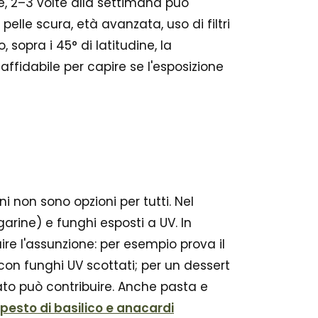
, 2–3 volte alla settimana può
elle scura, età avanzata, uso di filtri
 sopra i 45° di latitudine, la
ffidabile per capire se l'esposizione
i non sono opzioni per tutti. Nel
garine) e funghi esposti a UV. In
ire l'assunzione: per esempio prova il
on funghi UV scottati; per un dessert
ato può contribuire. Anche pasta e
 pesto di basilico e anacardi