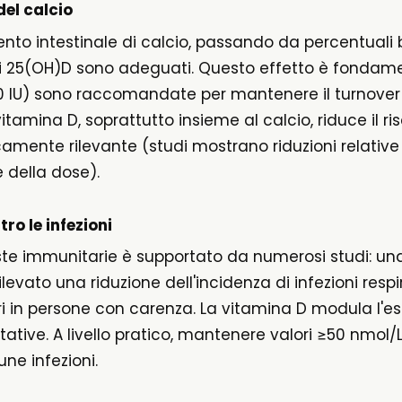
del calcio
to intestinale di calcio, passando da percentuali ba
 di 25(OH)D sono adeguati. Questo effetto è fondame
600 IU) sono raccomandate per mantenere il turnover 
amina D, soprattutto insieme al calcio, riduce il risc
amente rilevante (studi mostrano riduzioni relative v
 della dose).
ro le infezioni
poste immunitarie è supportato da numerosi studi: u
vato una riduzione dell'incidenza di infezioni respira
 in persone con carenza. La vitamina D modula l'esp
ttative. A livello pratico, mantenere valori ≥50 nmol/
une infezioni.