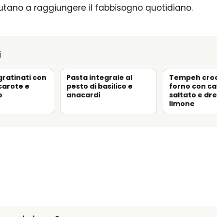
aiutano a raggiungere il fabbisogno quotidiano.
i
gratinati con
Pasta integrale al
Tempeh croc
carote e
pesto di basilico e
forno con ca
o
anacardi
saltato e dre
limone