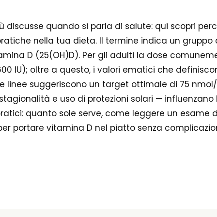
ù discusse quando si parla di salute: qui scopri pe
ratiche nella tua dieta. Il termine indica un gruppo d
ssivitamina D (25(OH)D). Per gli adulti la dose comu
(600 IU); oltre a questo, i valori ematici che defini
linee suggeriscono un target ottimale di 75 nmol/L 
stagionalità e uso di protezioni solari — influenzano 
 pratici: quanto sole serve, come leggere un esame 
per portare vitamina D nel piatto senza complicazion