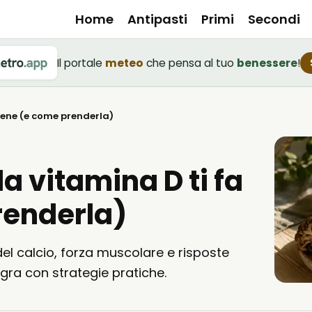
Home
Antipasti
Primi
Secondi
Il portale
meteo
che pensa al tuo
benessere
!
 bene (e come prenderla)
la vitamina D ti fa
renderla)
el calcio, forza muscolare e risposte
tegra con strategie pratiche.