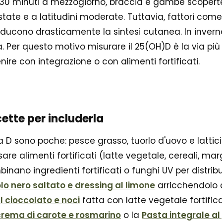
0–30 minuti a mezzogiorno, braccia e gambe scoperte
ate e a latitudini moderate. Tuttavia, fattori come p
 riducono drasticamente la sintesi cutanea. In inverno,
Per questo motivo misurare il 25(OH)D è la via più a
enire con integrazione o con alimenti fortificati.
cette per includerla
a D sono poche: pesce grasso, tuorlo d'uovo e latticin
are alimenti fortificati (latte vegetale, cereali, mar
nano ingredienti fortificati o funghi UV per distribu
o nero saltato e dressing al limone
arricchendolo c
l cioccolato e noci
fatta con latte vegetale fortific
crema di carote e rosmarino
o la
Pasta integrale al