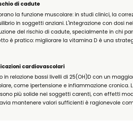
ischio di cadute
orano la funzione muscolare: in studi clinici, la corr
ilibrio in soggetti anziani. L'integrazione con dosi ne
zione del rischio di cadute, specialmente in chi part
etto è pratico: migliorare la vitamina D è una strateg
licazioni cardiovascolari
o in relazione bassi livelli di 25(OH)D con un maggio
colare, come ipertensione e infiammazione cronica. L
sono più solide nei soggetti carenti, con effetti mode
ttavia mantenere valori sufficienti è ragionevole co