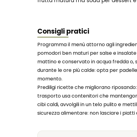
frutta matura ma soda per dessert e
Consigli pratici
Programma il menù attorno agli ingredient
pomodori ben maturi per salse e insalate ma
mattino e conservato in acqua fredda o, se 
durante le ore più calde: opta per padelle
momento.
Prediligi ricette che migliorano riposando:
trasporto usa contenitori che mantengono 
cibi caldi, avvolgili in un telo pulito e met
sicurezza alimentare: non lasciare i piatt