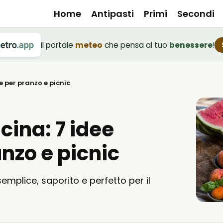
Home
Antipasti
Primi
Secondi
Il portale
meteo
che pensa al tuo
benessere
!
e per pranzo e picnic
cina: 7 idee
nzo e picnic
mplice, saporito e perfetto per il