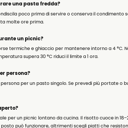
rare una pasta fredda?
ondiscila poco prima di servire o conserva il condimento s
ita molte ore prima.
urante un picnic?
borse termiche e ghiaccio per mantenere intorno a 4 °C. Non
ratura supera 30 °C riduci il limite a 1 ora.
er persona?
 persona per un pasto singolo. Se prevedi più portate o b
'aperto?
deale per un picnic lontano da cucina. Il risotto cuoce in 1
ul posto può funzionare, altrimenti scegli piatti che resisto