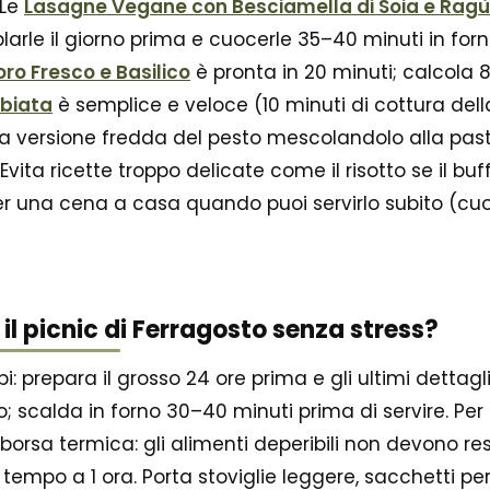
 Le
Lasagne Vegane con Besciamella di Soia e Ragù 
rle il giorno prima e cuocerle 35–40 minuti in forno
ro Fresco e Basilico
è pronta in 20 minuti; calcola 
bbiata
è semplice e veloce (10 minuti di cottura della
na versione fredda del pesto mescolandolo alla past
ita ricette troppo delicate come il risotto se il buffe
r una cena a casa quando puoi servirlo subito (cuoci 
il picnic di Ferragosto senza stress?
pi: prepara il grosso 24 ore prima e gli ultimi dettagl
calda in forno 30–40 minuti prima di servire. Per i 
borsa termica: gli alimenti deperibili non devono re
 tempo a 1 ora. Porta stoviglie leggere, sacchetti per i