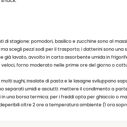
 snack.
i di stagione: pomodori, basilico e zucchine sono al mass
 scegli pezzi sodi per il trasporto; i datterini sono una sc
già lavato, avvolto in carta assorbente umida in frigorifer
 veloci, forno moderato nelle prime ore del giorno o cottu
 molti sughi, insalate di pasta e le lasagne sviluppano sapo
separati umidi e asciutti: mettere il condimento a parte 
tili in una borsa termica; per i freddi opta per ghiaccio o ma
i deperibili oltre 2 ore a temperatura ambiente (1 ora sopr